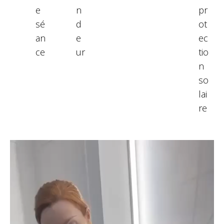
e
n
pr
sé
d
ot
an
e
ec
ce
ur
tio
n
so
lai
re