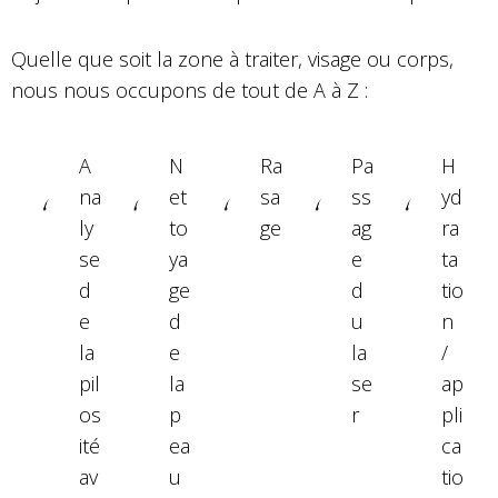
Quelle que soit la zone à traiter, visage ou corps,
nous nous occupons de tout de A à Z :
A
N
Ra
Pa
H
na
et
sa
ss
yd
ly
to
ge
ag
ra
se
ya
e
ta
d
ge
d
tio
e
d
u
n
la
e
la
/
pil
la
se
ap
os
p
r
pli
ité
ea
ca
av
u
tio